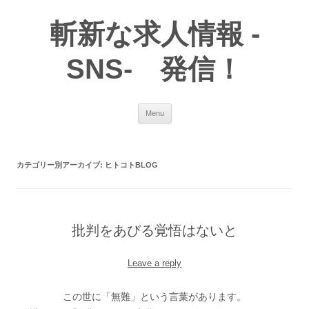
斬新な求人情報 -
SNS- 発信！
Skip
Menu
to
content
カテゴリー別アーカイブ:
ヒトコトBLOG
批判をあびる覚悟はないと
Leave a reply
この世に「無難」という言葉があります。